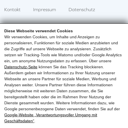
Kontakt
Impressum
Datenschutz
https://www.google.com/maps/embed?
Diese Webseite verwendet Cookies
pb=!1m18!1m12!1m3!1d2679.123965489542!2d13.041623
Wir verwenden Cookies, um Inhalte und Anzeigen zu
personalisieren, Funktionen für soziale Medien anzubieten und
die Zugriffe auf unsere Webseite zu analysieren. Zusätzlich
setzen wir Tracking-Tools wie Matomo und/oder Google Analytics
ein, um anonyme Nutzungsdaten zu erfassen. Über unsere
Datenschutz-Seite
können Sie das Tracking blockieren.
Außerdem geben wir Informationen zu Ihrer Nutzung unserer
Webseite an unsere Partner für soziale Medien, Werbung und
Analysen weiter. Unsere Partner führen diese Informationen
möglicherweise mit weiteren Daten zusammen, die Sie
bereitgestellt haben oder die im Rahmen Ihrer Nutzung der
Dienste gesammelt wurden. Weitere Informationen dazu, wie
Google personenbezogene Daten verwendet, finden Sie auf der
Google‑Website „Verantwortungsvoller Umgang mit
Geschäftsdaten“
.